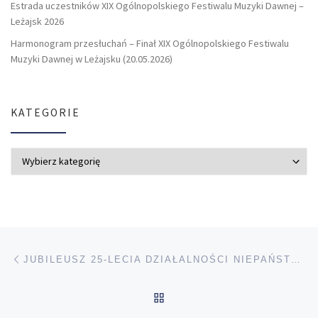
Estrada uczestników XIX Ogólnopolskiego Festiwalu Muzyki Dawnej –
Leżajsk 2026
Harmonogram przesłuchań – Finał XIX Ogólnopolskiego Festiwalu
Muzyki Dawnej w Leżajsku (20.05.2026)
KATEGORIE
Kategorie
Przeglądanie Wpisów
Poprzedni post
JUBILEUSZ 25-LECIA DZIAŁALNOŚCI NIEPAŃSTWOWEJ SZKOŁY MUZYCZNEJ I ST. W SOKOŁOWIE MŁP. – 29.11.2019
POWRÓT DO LISTY POS