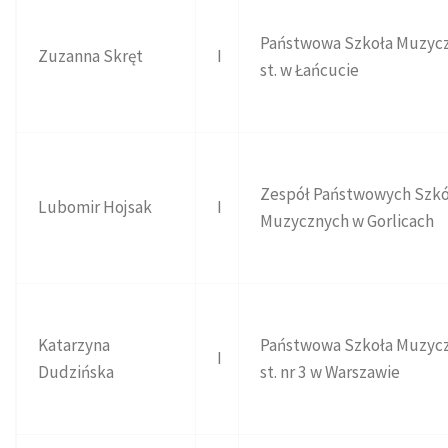
Państwowa Szkoła Muzycz
Zuzanna Skręt
I
st. w Łańcucie
Zespół Państwowych Szkó
Lubomir Hojsak
I
Muzycznych w Gorlicach
Katarzyna
Państwowa Szkoła Muzycz
I
Dudzińska
st. nr 3 w Warszawie