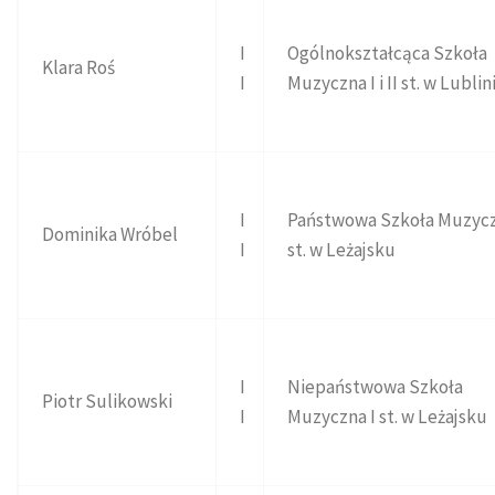
I
Ogólnokształcąca Szkoła
Klara Roś
I
Muzyczna I i II st. w Lublin
I
Państwowa Szkoła Muzycz
Dominika Wróbel
I
st. w Leżajsku
I
Niepaństwowa Szkoła
Piotr Sulikowski
I
Muzyczna I st. w Leżajsku