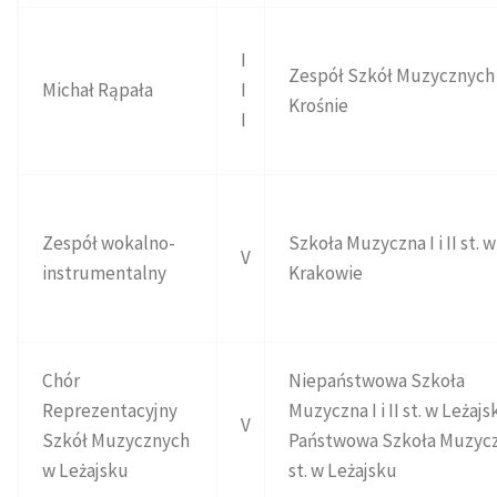
I
Zespół Szkół Muzycznych
Michał Rąpała
I
Krośnie
I
Zespół wokalno-
Szkoła Muzyczna I i II st. w
V
instrumentalny
Krakowie
Chór
Niepaństwowa Szkoła
Reprezentacyjny
Muzyczna I i II st. w Leżajs
V
Szkół Muzycznych
Państwowa Szkoła Muzycz
w Leżajsku
st. w Leżajsku