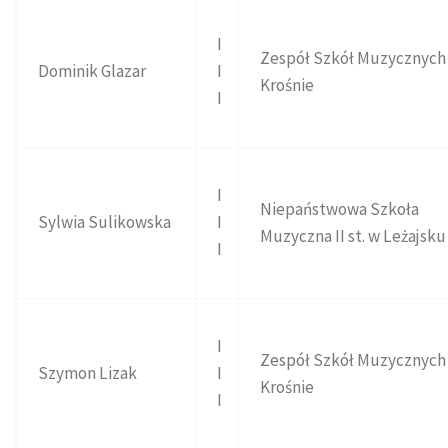
I
Zespół Szkół Muzycznych
Dominik Glazar
I
Krośnie
I
I
Niepaństwowa Szkoła
Sylwia Sulikowska
I
Muzyczna II st. w Leżajsku
I
I
Zespół Szkół Muzycznych
Szymon Lizak
I
Krośnie
I