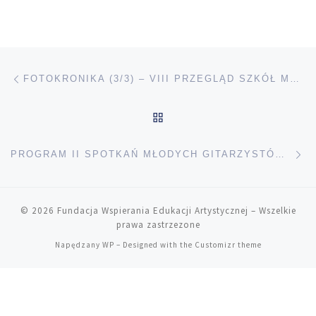
Przeglądanie Wpisów
Poprzedni post
FOTOKRONIKA (3/3) – VIII PRZEGLĄD SZKÓŁ MUZYCZNYCH W PRUCHNIKU
POWRÓT DO LISTY POS
Na
PROGRAM II SPOTKAŃ MŁODYCH GITARZYSTÓW W PRUCHNIKU
© 2026
Fundacja Wspierania Edukacji Artystycznej
– Wszelkie
prawa zastrzezone
Napędzany
WP
– Designed with the
Customizr theme