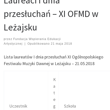
Laureaci I dnia
przesłuchań – XI OFMD w
Leżajsku
przez
Fundacja Wspierania Edukacji
Artystycznej
|
Opublikowano
21 maja 2018
Lista laureatów I dnia przesłuchań XI Ogólnopolskiego
Festiwalu Muzyki Dawnej w Leżajsku – 21.05.2018
K
a
t
e
Uczestnik
g
Szkoła