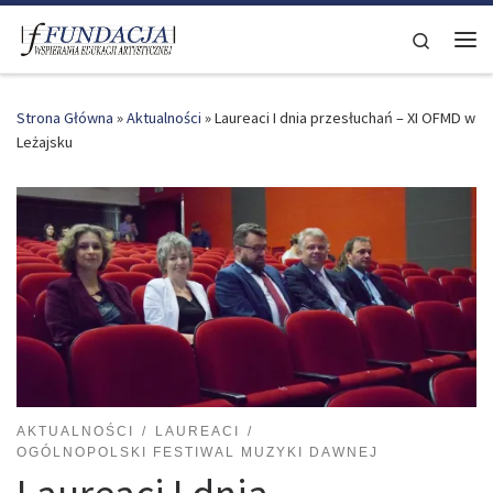
Skip to content
Search
Me
Strona Główna
»
Aktualności
»
Laureaci I dnia przesłuchań – XI OFMD w
Leżajsku
AKTUALNOŚCI
LAUREACI
OGÓLNOPOLSKI FESTIWAL MUZYKI DAWNEJ