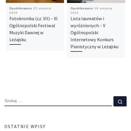
Opublikowano
25 sierpnia
Opublikowano
19 sierpnia
2018
2023
Fotokronika (cz. VII) – XI
Lista laureatów i
Ogólnopolski Festiwal
wyróżnionych – V
Muzyki Dawnej w
Ogólnopolski
Leżajsku
Internetowy Konkurs
Pianistyczny w Leżajsku
SZUKAJ
Szu
OSTATNIE WPISY