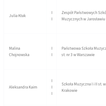
I
Zespół Państwowych Szkó
Julia Kłak
I
Muzycznych w Jarosławiu
Malina
I
Państwowa Szkoła Muzycz
Chojnowska
I
st. nr 3 w Warszawie
I
Szkoła Muzyczna I i II st. w
Aleksandra Kaim
I
Krakowie
I