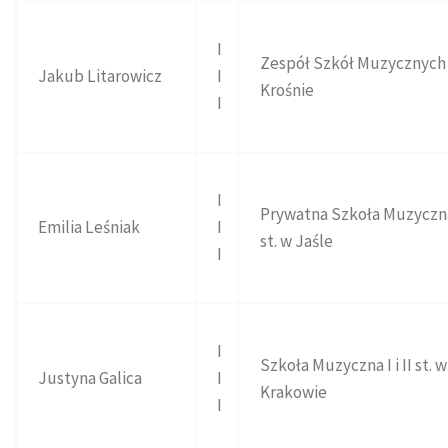
I
Zespół Szkół Muzycznych
Jakub Litarowicz
I
Krośnie
I
I
Prywatna Szkoła Muzyczna
Emilia Leśniak
I
st. w Jaśle
I
I
Szkoła Muzyczna I i II st. w
Justyna Galica
I
Krakowie
I