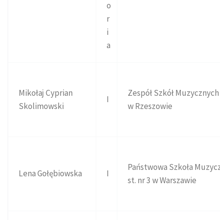
o
r
i
a
Mikołaj Cyprian
Zespół Szkół Muzycznych 
I
Skolimowski
w Rzeszowie
Państwowa Szkoła Muzycz
Lena Gołębiowska
I
st. nr 3 w Warszawie