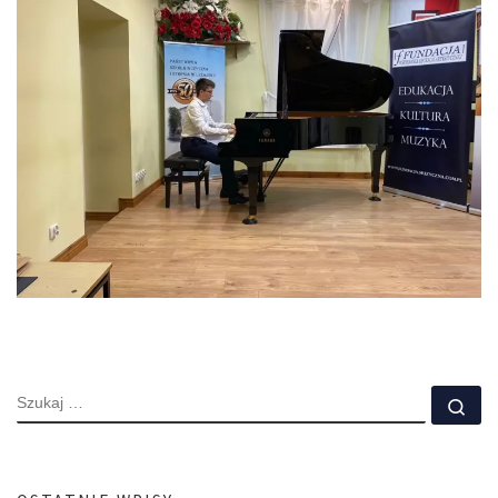
SZUKAJ
Szu