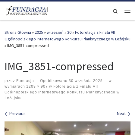
Skip to content
Search
Me
Strona Główna
»
2025
»
wrzesień
»
30
»
Fotorelacja z Finału VII
Ogólnopolskiego Internetowego Konkursu Pianistycznego w Leżajsku
»
IMG_3851-compressed
IMG_3851-compressed
przez
Fundacja
|
Opublikowano
30 września 2025
-
w
wymiarach
1209 × 907
w
Fotorelacja z Finału VII
Ogólnopolskiego Internetowego Konkursu Pianistycznego w
Leżajsku
Images navigation
Previous
Next