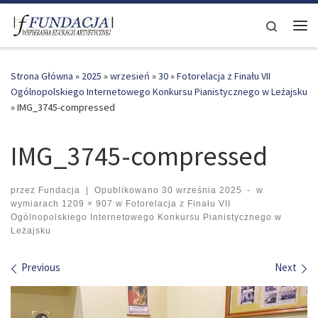
Skip to content
Search
Me
Strona Główna
»
2025
»
wrzesień
»
30
»
Fotorelacja z Finału VII
Ogólnopolskiego Internetowego Konkursu Pianistycznego w Leżajsku
»
IMG_3745-compressed
IMG_3745-compressed
przez
Fundacja
|
Opublikowano
30 września 2025
-
w
wymiarach
1209 × 907
w
Fotorelacja z Finału VII
Ogólnopolskiego Internetowego Konkursu Pianistycznego w
Leżajsku
Images navigation
Previous
Next