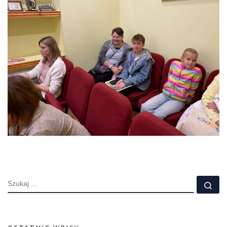
SZUKAJ
Szu