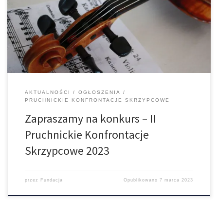
Pruchnickie Konfrontacje Skrzypcowe 2023, konkurs którego
celem jest wspólne świętowanie talentu i pracowitości Młodych
Adeptów Sztuki Skrzypcowej oraz propagowanie polskiej
literatury skrzypcowej. Konkurs jest otwarty dla uczniów Szkół
Muzycznych I stopnia w cyklu sześcioletnim i […]
AKTUALNOŚCI
OGŁOSZENIA
PRUCHNICKIE KONFRONTACJE SKRZYPCOWE
Zapraszamy na konkurs – II
Pruchnickie Konfrontacje
Skrzypcowe 2023
przez
Fundacja
Opublikowano
7 marca 2023