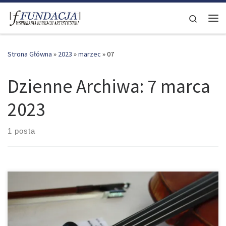
Skip to content
Search
Me
Strona Główna
»
2023
»
marzec
»
07
Dzienne Archiwa:
7 marca
2023
1 posta
Szanowni Państwo, Dyrektorzy Szkół, Nauczyciele, Uczniowie i
Rodzice Z ogromną radością zapraszamy Państwa na II