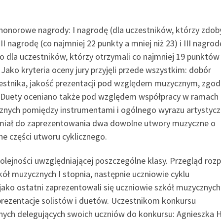
honorowe nagrody: I nagrodę (dla uczestników, którzy zdoby
I nagrodę (co najmniej 22 punkty a mniej niż 23) i III nagrod
o dla uczestników, którzy otrzymali co najmniej 19 punktów 
 Jako kryteria oceny jury przyjęli przede wszystkim: dobór
zestnika, jakość prezentacji pod względem muzycznym, zgod
ję. Duety oceniano także pod względem współpracy w ramach
znych pomiędzy instrumentami i ogólnego wyrazu artystyc
miał do zaprezentowania dwa dowolne utwory muzyczne o
e części utworu cyklicznego.
lejności uwzględniającej poszczególne klasy. Przegląd roz
zkół muzycznych I stopnia, następnie uczniowie cyklu
 jako ostatni zaprezentowali się uczniowie szkół muzycznych 
prezentacje solistów i duetów. Uczestnikom konkursu
nych delegujących swoich uczniów do konkursu: Agnieszka H