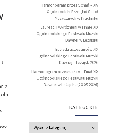
Harmonogram przesłuchań – XIV
w
Ogólnopolski Przegląd Szkół
Muzycznych w Pruchniku
Laureaci i wyróżnieni w Finale XIX
Ogólnopolskiego Festiwalu Muzyki
Dawnej w Leżajsku
Estrada uczestników XIX
Ogólnopolskiego Festiwalu Muzyki
ku
Dawnej – Leżajsk 2026
Harmonogram przesłuchań – Finał XIX
Ogólnopolskiego Festiwalu Muzyki
Dawnej w Leżajsku (20.05.2026)
pnia
koła
KATEGORIE
ów
Kategorie
wowa