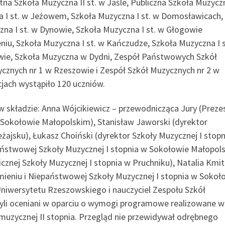
na Szkoła Muzyczna II st. w Jaśle, Publiczna Szkoła Muzyczn
I st. w Jeżowem, Szkoła Muzyczna I st. w Domosławicach,
zna I st. w Dynowie, Szkoła Muzyczna I st. w Głogowie
niu, Szkoła Muzyczna I st. w Kańczudze, Szkoła Muzyczna I s
wie, Szkoła Muzyczna w Dydni, Zespół Państwowych Szkół
cznych nr 1 w Rzeszowie i Zespół Szkół Muzycznych nr 2 w
jach wystąpiło 120 uczniów.
 składzie: Anna Wójcikiewicz – przewodnicząca Jury (Preze
w Sokołowie Małopolskim), Stanisław Jaworski (dyrektor
żajsku), Łukasz Choiński (dyrektor Szkoły Muzycznej I stop
państwowej Szkoły Muzycznej I stopnia w Sokołowie Małopol
icznej Szkoły Muzycznej I stopnia w Pruchniku), Natalia Kmi
amieniu i Niepaństwowej Szkoły Muzycznej I stopnia w Sokoł
niwersytetu Rzeszowskiego i nauczyciel Zespołu Szkół
byli oceniani w oparciu o wymogi programowe realizowane w
y muzycznej II stopnia. Przegląd nie przewidywał odrębnego