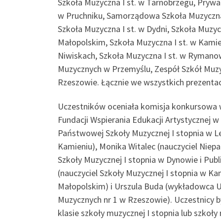
Szkoła Muzyczna I st. w Tarnobrzegu, Prywat
w Pruchniku, Samorządowa Szkoła Muzyczna 
Szkoła Muzyczna I st. w Dydni, Szkoła Muzyc
Małopolskim, Szkoła Muzyczna I st. w Kamie
Niwiskach, Szkoła Muzyczna I st. w Rymano
Muzycznych w Przemyślu, Zespół Szkół Muzy
Rzeszowie. Łącznie we wszystkich prezentac
Uczestników oceniała komisja konkursowa w
Fundacji Wspierania Edukacji Artystycznej 
Państwowej Szkoły Muzycznej I stopnia w Le
Kamieniu), Monika Witalec (nauczyciel Nie
Szkoły Muzycznej I stopnia w Dynowie i Publ
(nauczyciel Szkoły Muzycznej I stopnia w K
Małopolskim) i Urszula Buda (wykładowca U
Muzycznych nr 1 w Rzeszowie). Uczestnicy 
klasie szkoły muzycznej I stopnia lub szkoł