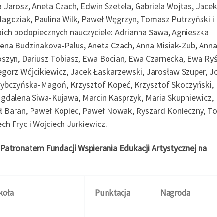
arosz, Aneta Czach, Edwin Szetela, Gabriela Wojtas, Jacek
Magdziak, Paulina Wilk, Paweł Węgrzyn, Tomasz Putrzyński i
ich podopiecznych nauczyciele: Adrianna Sawa, Agnieszka
ena Budzinakova-Palus, Aneta Czach, Anna Misiak-Zub, Anna
szyn, Dariusz Tobiasz, Ewa Bocian, Ewa Czarnecka, Ewa Ryś
egorz Wójcikiewicz, Jacek Łaskarzewski, Jarosław Szuper, J
Rybczyńska-Magoń, Krzysztof Kopeć, Krzysztof Skoczyński, 
Magdalena Siwa-Kujawa, Marcin Kasprzyk, Maria Skupniewicz,
eł Baran, Paweł Kopiec, Paweł Nowak, Ryszard Konieczny, 
ch Fryc i Wojciech Jurkiewicz.
 Patronatem Fundacji Wspierania Edukacji Artystycznej na
koła
Punktacja
Nagroda