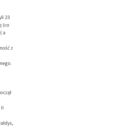
li 23
ę (co
( a
ność z
znego.
począł
II
ałdys,