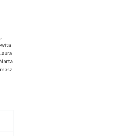
,
owita
Laura
 Marta
Tomasz