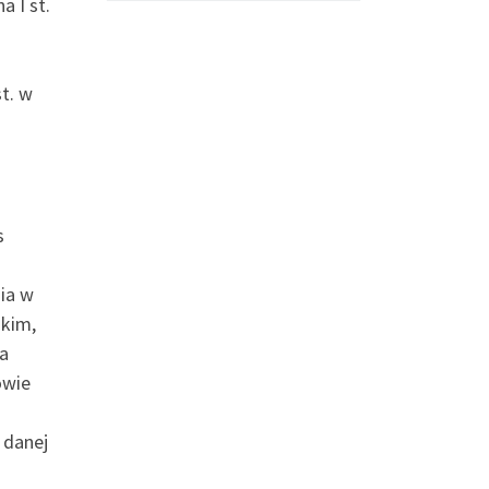
a I st.
t. w
s
nia w
skim,
ta
owie
 danej