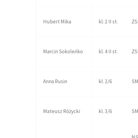
Hubert Mika
kl. 2 II st.
ZS
Marcin Sokoleńko
kl. 4 II st.
ZS
Anna Rusin
kl. 2/6
SM
Mateusz Różycki
kl. 3/6
SM
NS