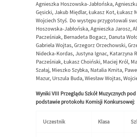
Agnieszka Hoszowska-Jabłońska, Agnieszka J
Gęsicki, Jakub Międlar, Łukasz Kot, Łukasz 
Wojciech Styś. Do występu przygotowali swo
Hoszowska-Jabłońska, Agnieszka Jarosz, Al
Pacześniak, Bernadeta Bogacz, Danuta Woło
Gabriela Wojtas, Grzegorz Orzechowski, Grz
Nidecka-Kordas, Justyna Ignac, Katarzyna 
Pacześniak, Łukasz Choiński, Maciej Król, 
Szałaj, Mieszko Szybka, Natalia Kmita, Paw
Mazur, Urszula Buda, Wiesław Wojtas, Wojcie
Wyniki VIII Przeglądu Szkół Muzycznych pod
podstawie protokołu Komisji Konkursowej:
Uczestnik
Klasa
Sz